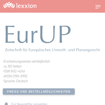
U
m
s
c
h
a
l
t
n
a
v
i
Erscheinungsweise vierteljährlich
g
ca. 80 Seiten
a
ISSN 1612-4243
t
eISSN 2190-8192
i
Sprache: Deutsch
o
n
PREISE UND BESTELLMÖGLICHKEITEN
Für Newsletter anmelden