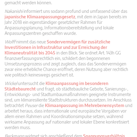
gemacht werden können.
Nakanishi
informiert uns sodann profund und umfassend über das
japanische Klimaanpassungsgesetz
, mit dem in Japan bereits im
Jahr 2018 ein eigenständiger gesetzlicher Rahmen für
Anpassungsplanung, Informationsbereitstellung und lokale
Anpassungszentren geschaffen wurde.
Wolff
nimmt das neue
Sondervermögen für zusätzliche
Investitionen in Infrastruktur und zur Erreichung der
Klimaneutralität bis 2045
in den Blick. Sie ordnet Art. 143h GG
finanzverfassungsrechtlich ein, schildert den begonnenen
Umsetzungsprozess und zeigt zugleich, dass das Sondervermögen
zwar eine erhebliche Chance eröffnet, deren Nutzung aber rechtlich
wie politisch keineswegs gesichert ist.
Wickel
untersucht die
Klimaanpassung im besonderen
Städtebaurecht
und fragt, ob städtebauliche Gebote, Sanierungs-,
Entwicklungs- und Stadtumbaumaßnahmen geeignete Instrumente
sind, um klimaresiliente Stadtstrukturen durchzusetzen. Im Anschluss
betrachtet
Peuser
die
Klimaanpassung im Mehrebenensystem
und
arbeitet heraus, dass internationale und europäische Vorgaben vor
allem einen Rahmen und Koordinationsimpulse setzen, während
wirksame Anpassung auf nationaler und lokaler Ebene konkretisiert
werden muss.
Beckmann
widmet sich anschließend dem
Spannungsverhältnis