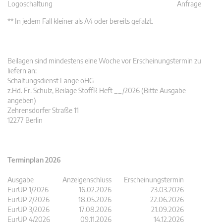
Logoschaltung
Anfrage
** In jedem Fall kleiner als A4 oder bereits gefalzt.
Beilagen sind mindestens eine Woche vor Erscheinungstermin zu
liefern an:
Schaltungsdienst Lange oHG
z.Hd. Fr. Schulz, Beilage StoffR Heft __/2026 (Bitte Ausgabe
angeben)
Zehrensdorfer Straße 11
12277 Berlin
Terminplan 2026
Ausgabe
Anzeigenschluss
Erscheinungstermin
EurUP 1/2026
16.02.2026
23.03.2026
EurUP 2/2026
18.05.2026
22.06.2026
EurUP 3/2026
17.08.2026
21.09.2026
EurUP 4/2026
09.11.2026
14.12.2026