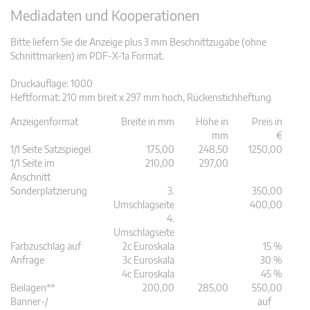
Mediadaten und Kooperationen
Bitte liefern Sie die Anzeige plus 3 mm Beschnittzugabe (ohne
Schnittmarken) im PDF-X-1a Format.
Druckauflage: 1000
Heftformat: 210 mm breit x 297 mm hoch, Rückenstichheftung
Anzeigenformat
Breite in mm
Höhe in
Preis in
mm
€
1/1 Seite Satzspiegel
175,00
248,50
1250,00
1/1 Seite im
210,00
297,00
Anschnitt
Sonderplatzierung
3.
350,00
Umschlagseite
400,00
4.
Umschlagseite
Farbzuschlag auf
2c Euroskala
15 %
Anfrage
3c Euroskala
30 %
4c Euroskala
45 %
Beilagen**
200,00
285,00
550,00
Banner-/
auf