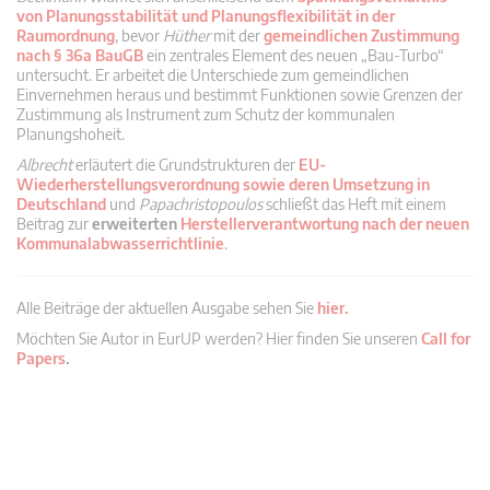
von Planungsstabilität und Planungsflexibilität in der
Raumordnung
, bevor
Hüther
mit der
gemeindlichen Zustimmung
nach § 36a BauGB
ein zentrales Element des neuen „Bau-Turbo“
untersucht. Er arbeitet die Unterschiede zum gemeindlichen
Einvernehmen heraus und bestimmt Funktionen sowie Grenzen der
Zustimmung als Instrument zum Schutz der kommunalen
Planungshoheit.
Albrecht
erläutert die Grundstrukturen der
EU-
Wiederherstellungsverordnung sowie deren Umsetzung in
Deutschland
und
Papachristopoulos
schließt das Heft mit einem
Beitrag zur
erweiterten
Herstellerverantwortung nach der neuen
Kommunalabwasserrichtlinie
.
Alle Beiträge der aktuellen Ausgabe sehen Sie
hier.
Möchten Sie Autor in EurUP werden? Hier finden Sie unseren
Call for
Papers
.