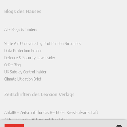
Blogs des Hauses
Alle Blogs & Insiders
State Aid Uncovered by Prof Phedon Nicolaides
Data Protection Insider
Defence & Security Law Insider
CoRe Blog
UK Subsidy Control Insider
Climate Litigation Brief
Zeitschriften des Lexxion Verlags
AbfallR – Zeitschrift für das Recht der Kreislaufwirtschaft
AIRe – Journal of AI Law and Regulation
CCLR – Carbon & Climate Law Review