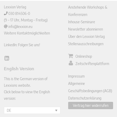
Lexxion Verlag
Anstehende Workshops &
030 814506-0
Konferenzen
(9 – 17 Uhr, Montag – Freitag)
Inhouse-Seminare
info@lexxion.eu
Newsletter abonnieren
Weitere Kontaktmöglichkeiten
Über den Lexxion Verlag
Stellenausschreibungen
LinkedIn: Folgen Sie uns!
Onlineshop
Lin
Zeitschriftenplattform
ked
English Version
In
Impressum
This is the German version of
Allgemeine
Lexxions website.
Geschäftsbedingungen (AGB)
Click below to view the English
Datenschutzerklärung
version:
Vertrag hier widerrufen
DE