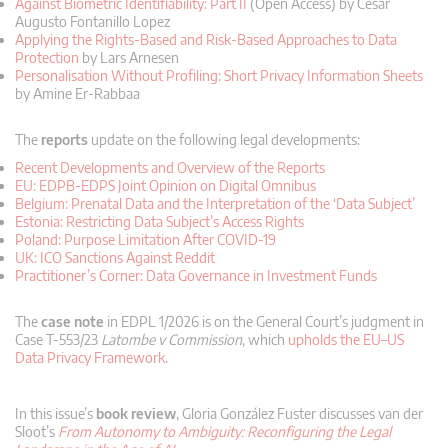
Against Biometric Identifiability: Part II
(Open Access) by Cesar
Augusto Fontanillo Lopez
Applying the Rights-Based and Risk-Based Approaches to Data
Protection
by Lars Arnesen
Personalisation Without Profiling: Short Privacy Information Sheets
by Amine Er-Rabbaa
The
reports
update on the following legal developments:
Recent Developments and Overview of the Reports
EU: EDPB-EDPS Joint Opinion on Digital Omnibus
Belgium: Prenatal Data and the Interpretation of the ‘Data Subject’
Estonia: Restricting Data Subject’s Access Rights
Poland: Purpose Limitation After COVID-19
UK: ICO Sanctions Against Reddit
Practitioner’s Corner: Data Governance in Investment Funds
The
case note
in EDPL 1/2026 is on the General Court’s judgment in
Case T-553/23
Latombe v Commission
, which
upholds the EU–US
Data Privacy Framework
.
In this issue’s
book review
, Gloria González Fuster discusses van der
Sloot’s
From Autonomy to Ambiguity: Reconfiguring the Legal