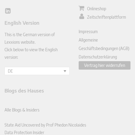
Onlineshop
Lin
Zeitschriftenplattform
ked
English Version
In
Impressum
This is the German version of
Allgemeine
Lexxions website.
Geschäftsbedingungen (AGB)
Click below to view the English
Datenschutzerklärung
version:
Vertrag hier widerrufen
DE
Blogs des Hauses
Alle Blogs & Insiders
State Aid Uncovered by Prof Phedon Nicolaides
Data Protection Insider