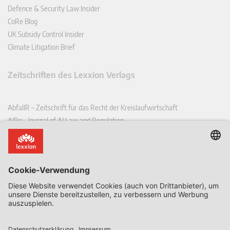
Defence & Security Law Insider
CoRe Blog
UK Subsidy Control Insider
Climate Litigation Brief
Zeitschriften des Lexxion Verlags
AbfallR – Zeitschrift für das Recht der Kreislaufwirtschaft
AIRe – Journal of AI Law and Regulation
CCLR – Carbon & Climate Law Review
CoRe – European Competition and Regulatory Law Review
EDPL – European Data Protection Law Review
EDSeQ – European Defence & Security Law & Policy Quarterly
EFFL – European Food and Feed Law Review
EHPL – European Health & Pharmaceutical Law Review
EPPPL – European Procurement & Public Private Partnership Law
Review