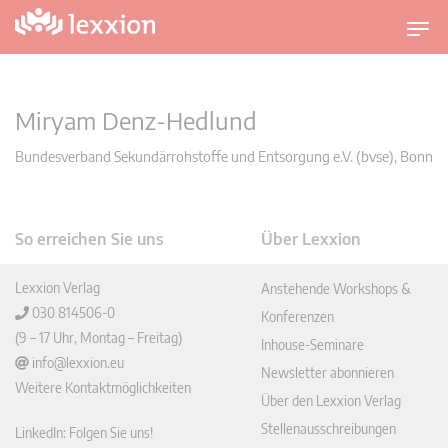
U
m
s
c
Miryam Denz-Hedlund
h
a
Bundesverband Sekundärrohstoffe und Entsorgung e.V. (bvse), Bonn
l
t
n
So erreichen Sie uns
Über Lexxion
a
v
Lexxion Verlag
Anstehende Workshops &
i
030 814506-0
Konferenzen
g
(9 – 17 Uhr, Montag – Freitag)
a
Inhouse-Seminare
info@lexxion.eu
t
Newsletter abonnieren
Weitere Kontaktmöglichkeiten
i
Über den Lexxion Verlag
o
Stellenausschreibungen
LinkedIn: Folgen Sie uns!
n