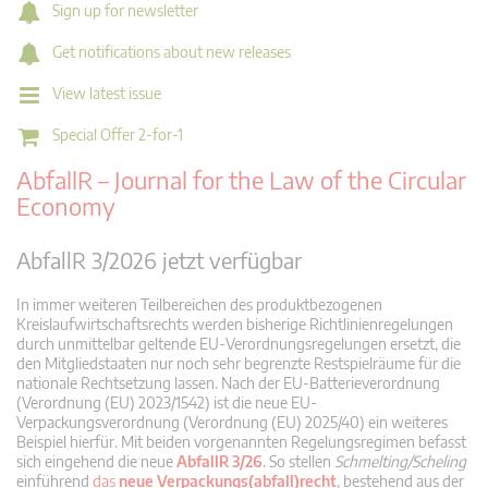
Sign up for newsletter
Get notifications about new releases
View latest issue
Special Offer 2-for-1
AbfallR – Journal for the Law of the Circular
Economy
AbfallR 3/2026 jetzt verfügbar
In immer weiteren Teilbereichen des produktbezogenen
Kreislaufwirtschaftsrechts werden bisherige Richtlinienregelungen
durch unmittelbar geltende EU-Verordnungsregelungen ersetzt, die
den Mitgliedstaaten nur noch sehr begrenzte Restspielräume für die
nationale Rechtsetzung lassen. Nach der EU-Batterieverordnung
(Verordnung (EU) 2023/1542) ist die neue EU-
Verpackungsverordnung (Verordnung (EU) 2025/40) ein weiteres
Beispiel hierfür. Mit beiden vorgenannten Regelungsregimen befasst
sich eingehend die neue
AbfallR 3/26
. So stellen
Schmelting/Scheling
einführend
das
neue Verpackungs(abfall)recht
, bestehend aus der