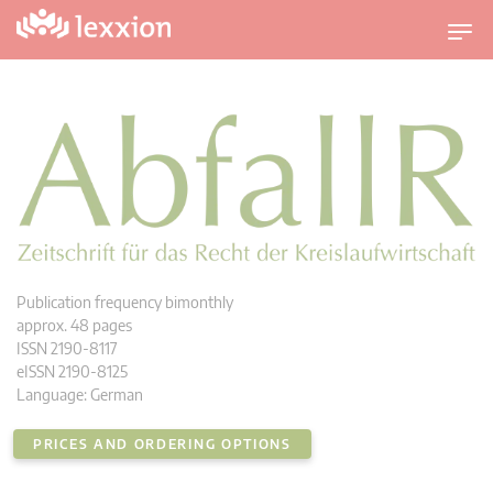
T
o
g
g
l
e
n
a
v
i
g
a
t
Publication frequency bimonthly
i
approx. 48 pages
o
ISSN 2190-8117
n
eISSN 2190-8125
Language: German
PRICES AND ORDERING OPTIONS