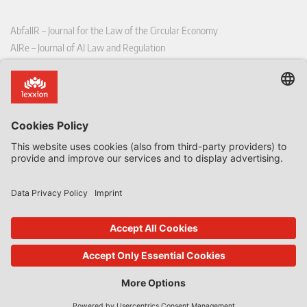
AbfallR – Journal for the Law of the Circular Economy
AIRe – Journal of AI Law and Regulation
CCLR – Carbon & Climate Law Review
CoRe – European Competition and Regulatory Law Review
EDPL – European Data Protection Law Review
EDSeQ – European Defence & Security Law & Policy Quarterly
EFFL – European Food and Feed Law Review
EHPL – European Health & Pharmaceutical Law Review
EPPPL – European Procurement & Public Private Partnership Law
Review
EStAL – European State Aid Law Quarterly
EurUP – Journal for European Environmental and Planning Law
ICRL – International Chemical Regulatory and Law Review
StoffR – The European Journal for Substances and the Law
UWP – Environmental Law Contributions from Science and Practice