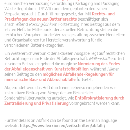
europäischen Verpackungsverordnung (Packaging and Packaging
Waste Regulation – PPWR) und dem geplanten deutschen
Verpackungsrecht-Durchführungsgesetz, dar. Mit
Rechts- und
Praxisfragen des neuen Batterierechts
beschäftigen sich
anschließend
Rössing/Zinke
in Fortsetzung ihres Beitrags aus dem
letzten Heft. Im Mittelpunkt der aktuellen Betrachtung stehen die
rechtlichen Vorgaben für die Vertragsgestaltung zwischen Herstellern
und Organisationen für Herstellerverantwortung für die
verschiedenen Batteriekategorien.
Ein weiterer Schwerpunkt der aktuellen Ausgabe liegt auf rechtlichen
Betrachtungen zum Ende der Abfalleigenschaft.
Möllenstädt
erörtert
in seinem Beitrag eingehend die mögliche
Normierung des Endes
der Abfalleigenschaft von Kunststoffabfällen
, während
Hilmer
seinen Beitrag zu den
möglichen Abfallende-Regelungen für
mineralische Bau- und Abbruchabfälle
fortsetzt.
Abgerundet wird das Heft durch einen ebenso eingehenden wie
instruktiven Beitrag von
Kropp
, der am Beispiel der
Sonderabfallüberwachung aufzeigt, wie
Entbürokratisierung durch
Zentralisierung und Privatisierung
vorangebracht werden kann.
Further details on AbfallR can be found on the German language
website:
https://www.lexxion.eu/zeitschriften/abfallr/