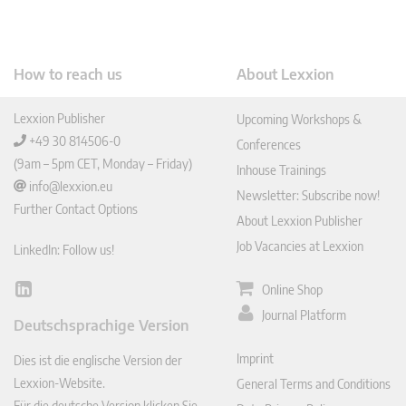
How to reach us
About Lexxion
Lexxion Publisher
Upcoming Workshops &
+49 30 814506-0
Conferences
(9am – 5pm CET, Monday – Friday)
Inhouse Trainings
info@lexxion.eu
Newsletter: Subscribe now!
Further Contact Options
About Lexxion Publisher
Job Vacancies at Lexxion
LinkedIn: Follow us!
Online Shop
Lin
ked
Journal Platform
Deutschsprachige Version
In
Imprint
Dies ist die englische Version der
Lexxion-Website.
General Terms and Conditions
Für die deutsche Version klicken Sie