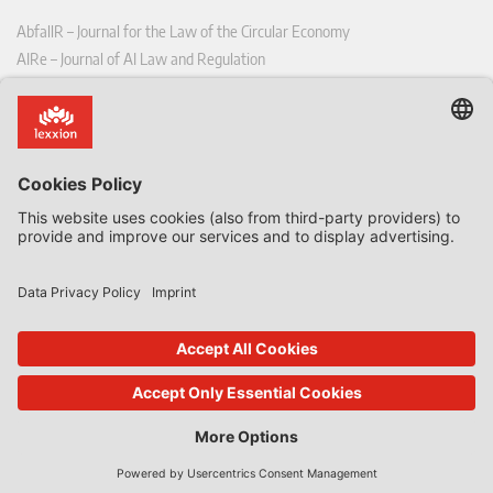
AbfallR – Journal for the Law of the Circular Economy
AIRe – Journal of AI Law and Regulation
CCLR – Carbon & Climate Law Review
CoRe – European Competition and Regulatory Law Review
EDPL – European Data Protection Law Review
EDSeQ – European Defence & Security Law & Policy Quarterly
EFFL – European Food and Feed Law Review
EHPL – European Health & Pharmaceutical Law Review
EPPPL – European Procurement & Public Private Partnership Law
Review
EStAL – European State Aid Law Quarterly
EurUP – Journal for European Environmental and Planning Law
ICRL – International Chemical Regulatory and Law Review
StoffR – The European Journal for Substances and the Law
UWP – Environmental Law Contributions from Science and Practice