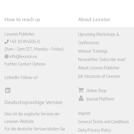
How to reach us
About Lexxion
Lexxion Publisher
Upcoming Workshops &
+49 30 814506-0
Conferences
(9am – 5pm CET, Monday – Friday)
Inhouse Trainings
info@lexxion.eu
Newsletter: Subscribe now!
Further Contact Options
About Lexxion Publisher
Job Vacancies at Lexxion
LinkedIn: Follow us!
Online Shop
Lin
ked
Journal Platform
Deutschsprachige Version
In
Imprint
Dies ist die englische Version der
Lexxion-Website.
General Terms and Conditions
Für die deutsche Version klicken Sie
Data Privacy Policy