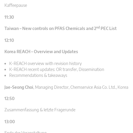
Kaffeepause
11:30
nd
Taiwan – New controls on PFAS Chemicals and 2
PEC List
12:10
Korea REACH – Overview and Updates
K-REACH overview with revision history
K-REACH recent updates: OR transfer, Dissemination
Recommendations & takeaways
Jae-Seong Choi
,
Managing Director, Chemservice Asia Co. Ltd., Korea
12:50
Zusammenfassung & letzte Fragerunde
13:00
Ende der Veranstaltung