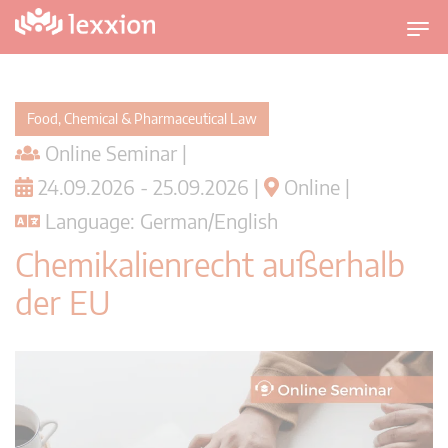
T
o
g
g
Food, Chemical & Pharmaceutical Law
l
Online Seminar |
e
n
24.09.2026 - 25.09.2026 |
Online |
a
Language: German/English
v
i
Chemikalienrecht außerhalb
g
der EU
a
t
i
o
n