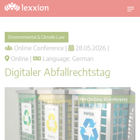
T
o
g
g
Environmental & Climate Law
l
Online Conference |
28.05.2026 |
e
n
Online |
Language: German
a
Digitaler Abfallrechtstag
v
i
g
a
t
i
o
n