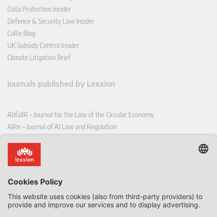
Data Protection Insider
Defence & Security Law Insider
CoRe Blog
UK Subsidy Control Insider
Climate Litigation Brief
Journals published by Lexxion
AbfallR – Journal for the Law of the Circular Economy
AIRe – Journal of AI Law and Regulation
CCLR – Carbon & Climate Law Review
CoRe – European Competition and Regulatory Law Review
EDPL – European Data Protection Law Review
EDSeQ – European Defence & Security Law & Policy Quarterly
EFFL – European Food and Feed Law Review
EHPL – European Health & Pharmaceutical Law Review
EPPPL – European Procurement & Public Private Partnership Law