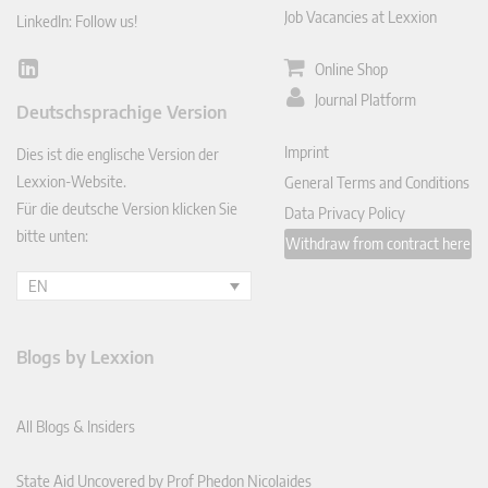
Job Vacancies at Lexxion
LinkedIn: Follow us!
Online Shop
Lin
ked
Journal Platform
Deutschsprachige Version
In
Imprint
Dies ist die englische Version der
Lexxion-Website.
General Terms and Conditions
Für die deutsche Version klicken Sie
Data Privacy Policy
bitte unten:
Withdraw from contract here
EN
Blogs by Lexxion
All Blogs & Insiders
State Aid Uncovered by Prof Phedon Nicolaides