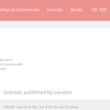
hops & Conferences
Journals
Books
DE
EN
 Bereiche
itsschwerpunkte
punkt
Journals published by Lexxion
AbfallR – Journal for the Law of the Circular Economy