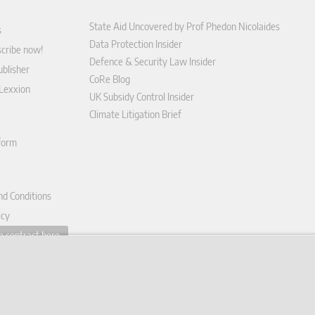
State Aid Uncovered by Prof Phedon Nicolaides
s
Data Protection Insider
scribe now!
Defence & Security Law Insider
blisher
CoRe Blog
 Lexxion
UK Subsidy Control Insider
Climate Litigation Brief
tform
nd Conditions
icy
 contract here