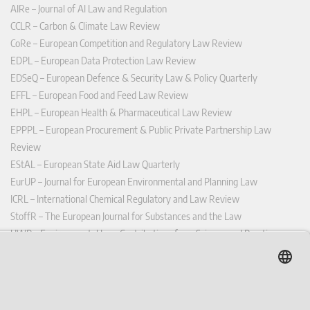
AIRe – Journal of AI Law and Regulation
CCLR – Carbon & Climate Law Review
CoRe – European Competition and Regulatory Law Review
EDPL – European Data Protection Law Review
EDSeQ – European Defence & Security Law & Policy Quarterly
EFFL – European Food and Feed Law Review
EHPL – European Health & Pharmaceutical Law Review
EPPPL – European Procurement & Public Private Partnership Law
Review
EStAL – European State Aid Law Quarterly
EurUP – Journal for European Environmental and Planning Law
ICRL – International Chemical Regulatory and Law Review
StoffR – The European Journal for Substances and the Law
UWP – Environmental Law Contributions from Science and Practice