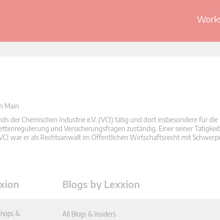
Works
am Main
ds der Chemischen Industrie e.V. (VCI) tätig und dort insbesondere für die
ettenregulierung und Versicherungsfragen zuständig. Einer seiner Tätigke
 VCI war er als Rechtsanwalt im Öffentlichen Wirtschaftsrecht mit Schwer
xion
Blogs by Lexxion
hops &
All Blogs & Insiders