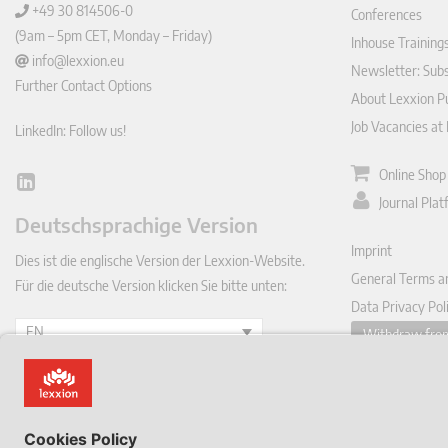
+49 30 814506-0
Conferences
(9am – 5pm CET, Monday – Friday)
Inhouse Training
info@lexxion.eu
Newsletter: Sub
Further Contact Options
About Lexxion Pu
Job Vacancies at
LinkedIn: Follow us!
Online Shop
Lin
Journal Pla
ked
Deutschsprachige Version
In
Imprint
Dies ist die englische Version der Lexxion-Website.
General Terms a
Für die deutsche Version klicken Sie bitte unten:
Data Privacy Pol
EN
Withdraw from