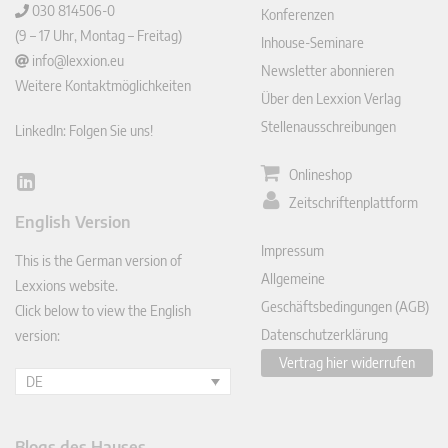
030 814506-0
Konferenzen
(9 – 17 Uhr, Montag – Freitag)
Inhouse-Seminare
info@lexxion.eu
Newsletter abonnieren
Weitere Kontaktmöglichkeiten
Über den Lexxion Verlag
Stellenausschreibungen
LinkedIn: Folgen Sie uns!
Onlineshop
Lin
Zeitschriftenplattform
ked
English Version
In
Impressum
This is the German version of
Allgemeine
Lexxions website.
Geschäftsbedingungen (AGB)
Click below to view the English
Datenschutzerklärung
version:
Vertrag hier widerrufen
DE
Blogs des Hauses