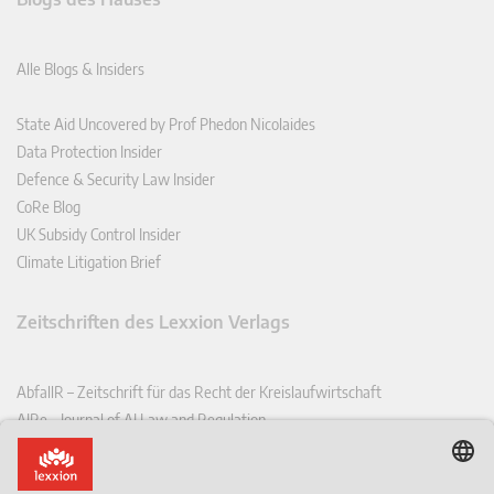
Alle Blogs & Insiders
State Aid Uncovered by Prof Phedon Nicolaides
Data Protection Insider
Defence & Security Law Insider
CoRe Blog
UK Subsidy Control Insider
Climate Litigation Brief
Zeitschriften des Lexxion Verlags
AbfallR – Zeitschrift für das Recht der Kreislaufwirtschaft
AIRe – Journal of AI Law and Regulation
CCLR – Carbon & Climate Law Review
CoRe – European Competition and Regulatory Law Review